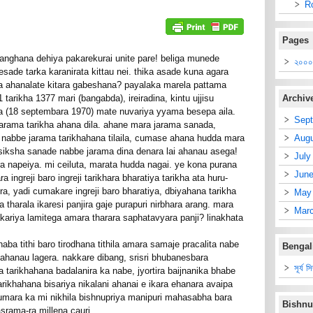
R
Pages
anghana dehiya pakarekurai unite pare! beliga munede
২০০০ 
esade tarka karanirata kittau nei. thika asade kuna agara
ya ahanalate kitara gabeshana? payalaka marela pattama
 tarikha 1377 mari (bangabda), ireiradina, kintu ujjisu
Archiv
na (18 septembara 1970) mate nuvariya yyama besepa aila.
Sept
jarama tarikha ahana dila. ahane mara jarama sanada,
 nabbe jarama tarikhahana tilaila, cumase ahana hudda mara
Augu
 siksha sanade nabbe jarama dina denara lai ahanau asega!
July
a napeiya. mi ceiluta, marata hudda nagai. ye kona purana
June
ra ingreji baro ingreji tarikhara bharatiya tarikha ata huru-
a, yadi cumakare ingreji baro bharatiya, dbiyahana tarikha
May
la tharala ikaresi panjira gaje purapuri nirbhara arang. mara
Mar
akariya lamitega amara tharara saphatavyara panji? linakhata
aba tithi baro tirodhana tithila amara samaje pracalita nabe
Bengal
 ahanau lagera. nakkare dibang, srisri bhubanesbara
সূর্য স
 tarikhahana badalanira ka nabe, jyortira baijnanika bhabe
arikhahana bisariya nikalani ahanai e ikara ehanara avaipa
umara ka mi nikhila bishnupriya manipuri mahasabha bara
Bishnu
srama-ra millena cauri.