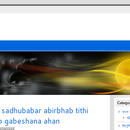
Catego
 sadhubabar abirbhab tithi
বাংলা
ilo gabeshana ahan
পঞ্
বিষ্ণুপ
omanized