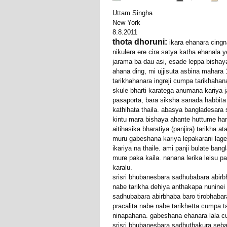
Uttam Singha
New York
8.8.2011
thota dhoruni:
ikara ehanara cingn
nikulera ere cira satya katha ehanala y
jarama ba dau asi, esade leppa bisha
ahana ding, mi ujjisuta asbina mahara 1
tarikhahanara ingreji cumpa tarikhaha
skule bharti karatega anumana kariya 
pasaporta, bara siksha sanada habbita
kathihata thaila. abasya bangladesara
kintu mara bishaya ahante huttume har
aitihasika bharatiya (panjira) tarikha ata
muru gabeshana kariya lepakarani lager
ikariya na thaile. ami panji bulate bang
mure paka kaila. nanana lerika leisu p
karalu.
srisri bhubanesbara sadhubabara abirbh
nabe tarikha dehiya anthakapa nuninei
sadhubabara abirbhaba baro tirobhabara
pracalita nabe nabe tarikhetta cumpa t
ninapahana. gabeshana ehanara lala c
srisri bhubanesbara sadhuthakura seba