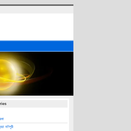
ries
জিকা
্রিয়া মণিপুরী