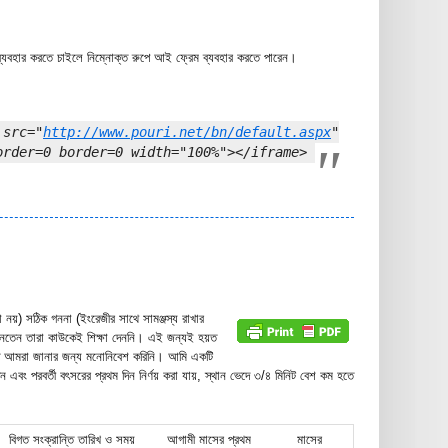
্যবহার করতে চাইলে নিম্নোক্ত রুপে আই ফ্রেম ব্যবহার করতে পারেন।
c="
http://www.pouri.net/bn/default.aspx
"
order=0 border=0 width="100%"></iframe>
কা নয়) সঠিক গননা (ইংরেজীর সাথে সামঞ্জস্য রাখার
নতেন তারা কাউকেই শিক্ষা দেননি। এই জন্যই হয়ত
হয়ত আমরা জানার জন্য মনোনিবেশ করিনি। আমি একটি
বং পরবর্তী বৎসরের প্রথম দিন নির্ণয় করা যায়, স্থান ভেদে ৩/৪ মিনিট বেশ কম হতে
বিগত সংক্রান্তি তারিখ ও সময়
আগামী মাসের প্রথম
মাসের