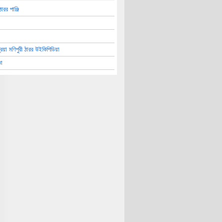
ারর পাঞ্জি
প্রিয়া মণিপুরী ঠারর উইকিপিডিয়া
া