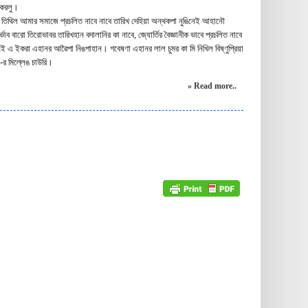
 করলু।
োধান তিথিল আমার সমাজে প্রচলিত নাবে নাবে তারিখ দেহিয়া অন্থকপা নুঙিনেই আহানৌ
ির্ভাব বারো তিরোভাবর তারিখহান বদালানির কা নাবে, জ্যোর্তির বৈজ্ঞানীক ভাবে প্রচলিত নাবে
হানই এ ইকরা এহানর আৱৈপা নিঙপাহান। গবেষণা এহানর লাল চুমর কা মি নিখিল বিষ্ণুপ্রিয়া
রম-র মিল্লেঙ চাউরি।
» Read more..