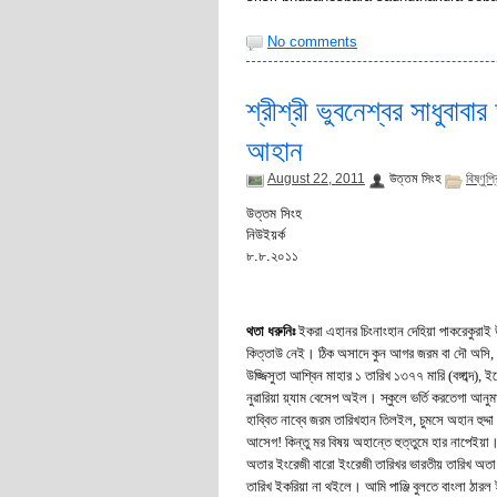
No comments
শ্রীশ্রী ভুবনেশ্বর সাধুবাব
আহান
August 22, 2011
উত্তম সিংহ
বিষ্ণুপ্
উত্তম সিংহ
নিউইয়র্ক
৮.৮.২০১১
থতা ধরুনিঃ
ইকরা এহানর চিংনাংহান দেহিয়া পাকরেকুরাই উ
কিত্তাউ নেই। ঠিক অসাদে কুন আগর জরম বা দৌ অসি, এ
উজ্জিসুতা আশ্বিন মাহার ১ তারিখ ১৩৭৭ মারি (বঙ্গাব্দ), 
নুৱারিয়া য়্যাম বেসেপ অইল। স্কুলে ভর্তি করতেগা আনু
হাব্বিত নাব্বে জরম তারিখহান তিলইল, চুমসে অহান হুদ
আসেগ! কিন্তু মর বিষয় অহান্তে হুত্তুমে হার নাপেইয়া। 
অতার ইংরেজী বারো ইংরেজী তারিখর ভারতীয় তারিখ অতা হু
তারিখ ইকরিয়া না থইলে। আমি পাঞ্জি বুলতে বাংলা ঠারল 