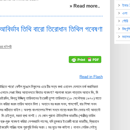
» Read more..
ইমার ঠ
এলা
পৌরি
ার আবির্ভাব তিথি বারো তিরোধান তিথিল গবেষণা
বিষ্ণু
মহাসভ
রিয়া মণিপুরী
Read in Flash
ঙিতে পারে! বেলীগ মুঙেদে নিকুলের এরে চীর সত্য কথা এহানল যেসাদে তর্ক করানিরতা
সাদে লেপ্পা বিষয় আহানলতে কিতার গবেষণা? পয়লাকা মরেল পাত্তাম আহান দিং, মি
ইরেইরদিন, কিন্তু উজ্জিসু তারিখহানর ইংরেজী চুম্পা তারিখহান (১৮ সেপ্টেম্বর ১৯৭০) মাতে
মান করিয়া জরম তারিখ আহান দিলা। অহানে মর জরম সনদ, পাসপোর্ট, বার শিক্ষা সনদ
্দা মর কঠিহাত থাইল। অবশ্য বাংলাদেশর শিক্ষা সনদে নাব্বে জরম দিন দেনার লই আহানৌ
মি চেইলুতা, মরতা হুদ্দা নাগই। যে কোন পুরানা ঐতিহাসিক ভারতীয় (পাঞ্জীর) তারিখ
রু-মুরু গবেষণা করিয়া লেপকরানি লাগের, যদি চুমকরে ইংরেজী বারো ভারতীয়, দ্বিয়হান
ইকরেসি পাঞ্জির গজে পুরাপুরি নির্ভর অরাং। মর মুরে পক কাইলা। নানান লেরিক লেইসু