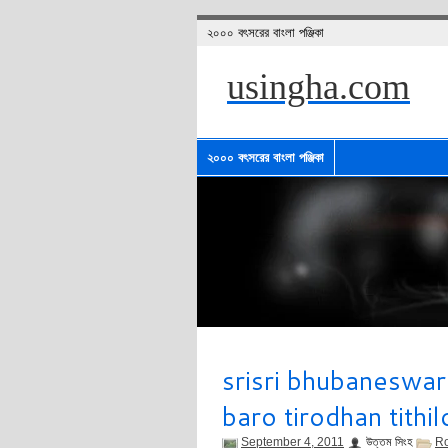
২০০০ বৎসরের বাংলা পঞ্জিকা
usingha.com
২০০০ বৎসরের বাংলা পঞ্জিকা
srisri bhubaneswar
baro tirodhan tith
September 4, 2011
উত্তম সিংহ
R