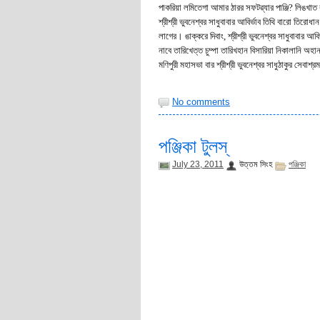
পাকরিয়া লমিতেগা আমার ঠারর সফটৱ্যার পাঞ্জি? লিঙখাত
শ্রীশ্রী ভুবনেশ্বর সাধুবাবার আবির্ভাব তিথি বারো তির
লাগের। ঙাক্করে দিবাং, শ্রীশ্রী ভুবনেশ্বর সাধুবাবার আব
নাবে তারিখেত্ত চুম্পা তারিখহান বিসারিয়া নিকালানি অ
মণিপুরী মহাসভা বার শ্রীশ্রী ভুবনেশ্বর সাধুঠাকুর সেবাশ্
No comments
পঞ্জিকা টুলস্
July 23, 2011
উত্তম সিংহ
পঞ্জিকা